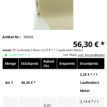
Artikel-Nr.:
88068
56,30 € *
Inhalt:
25 Laufende(r) Meter
(2,25 € * / 1 Laufende(r) Meter)
Lieferzeit 1-3
inkl. MwSt.
zzgl. Versandkosten
Rabatt
Menge
Stückpreis
Ersparnis
Grundpreis
(%)
2,25 € * / 1
bis
1
56,30 € *
Laufende(r)
Meter
2,14 € * / 1
5,01