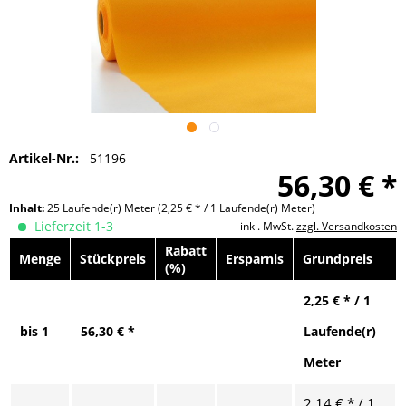
Artikel-Nr.:
51196
56,30 € *
Inhalt:
25 Laufende(r) Meter
(2,25 € * / 1 Laufende(r) Meter)
Lieferzeit 1-3
inkl. MwSt.
zzgl. Versandkosten
Rabatt
Menge
Stückpreis
Ersparnis
Grundpreis
(%)
2,25 € * / 1
bis
1
56,30 € *
Laufende(r)
Meter
2,14 € * / 1