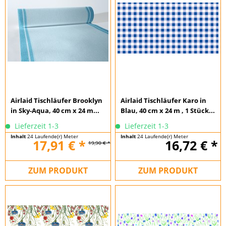
Airlaid Tischläufer Brooklyn
Airlaid Tischläufer Karo in
in Sky-Aqua, 40 cm x 24 m...
Blau, 40 cm x 24 m , 1 Stück...
Lieferzeit 1-3
Lieferzeit 1-3
Inhalt
24 Laufende(r) Meter
Inhalt
24 Laufende(r) Meter
17,91 € *
16,72 € *
19,90 € *
(0,75 € * / 1 Laufende(r) Meter)
(0,70 € * / 1 Laufende(r) Meter)
ZUM PRODUKT
ZUM PRODUKT