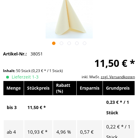
Artikel-Nr.:
38051
11,50 € *
Inhalt:
50 Stück
(0,23 € * / 1 Stück)
Lieferzeit 1-3
inkl. MwSt.
zzgl. Versandkosten
Rabatt
Menge
Stückpreis
Ersparnis
Grundpreis
(%)
0,23 € * / 1
bis
3
11,50 € *
Stück
0,22 € * / 1
ab
4
10,93 € *
4,96 %
0,57 €
Stück