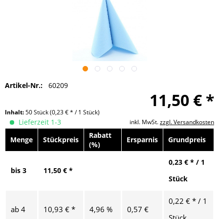
Artikel-Nr.:
60209
11,50 € *
Inhalt:
50 Stück
(0,23 € * / 1 Stück)
Lieferzeit 1-3
inkl. MwSt.
zzgl. Versandkosten
Rabatt
Menge
Stückpreis
Ersparnis
Grundpreis
(%)
0,23 € * / 1
bis
3
11,50 € *
Stück
0,22 € * / 1
ab
4
10,93 € *
4,96 %
0,57 €
Stück