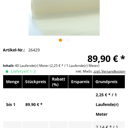
Artikel-Nr.:
26429
89,90 € *
Inhalt:
40 Laufende(r) Meter
(2,25 € * / 1 Laufende(r) Meter)
Lieferzeit 1-3
inkl. MwSt.
zzgl. Versandkosten
Rabatt
Menge
Stückpreis
Ersparnis
Grundpreis
(%)
2,25 € * / 1
bis
1
89,90 € *
Laufende(r)
Meter
2,14 € * / 1