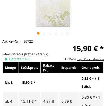
Artikel-Nr.:
86722
15,90 € *
Inhalt:
50 Stück
(0,32 € * / 1 Stück)
Lieferzeit 1-3
inkl. MwSt.
zzgl. Versandkosten
Rabatt
Menge
Stückpreis
Ersparnis
Grundpreis
(%)
0,32 € * / 1
bis
3
15,90 € *
Stück
0,30 € * / 1
ab
4
15,11 € *
4,97 %
0,79 €
Stück