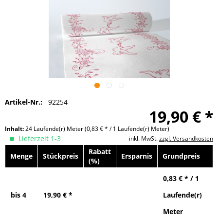
Artikel-Nr.:
92254
19,90 € *
Inhalt:
24 Laufende(r) Meter
(0,83 € * / 1 Laufende(r) Meter)
Lieferzeit 1-3
inkl. MwSt.
zzgl. Versandkosten
Rabatt
Menge
Stückpreis
Ersparnis
Grundpreis
(%)
0,83 € * / 1
bis
4
19,90 € *
Laufende(r)
Meter