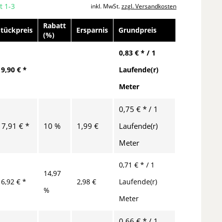
t 1-3
inkl. MwSt.
zzgl. Versandkosten
Rabatt
Stückpreis
Ersparnis
Grundpreis
(%)
0,83 € * / 1
19,90 € *
Laufende(r)
Meter
0,75 € * / 1
17,91 € *
10 %
1,99 €
Laufende(r)
Meter
0,71 € * / 1
14,97
16,92 € *
2,98 €
Laufende(r)
%
Meter
0,66 € * / 1