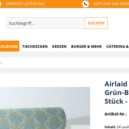
EXPRESS LIEFERUNG
HOTLINE 040 460
SUCHEN
CHLÄUFER
TISCHDECKEN
KERZEN
BURGER & MEHR
CATERING &
er
Airlaid
Grün-B
Stück 
Artikel-Nr.:
Inhalt:
24 Lauf