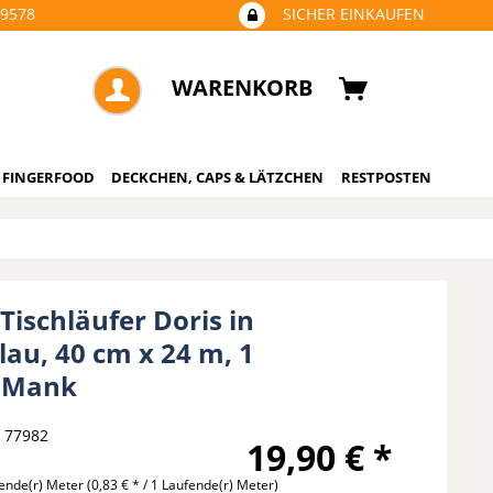
09578
SICHER EINKAUFEN
WARENKORB
 FINGERFOOD
DECKCHEN, CAPS & LÄTZCHEN
RESTPOSTEN
 Tischläufer Doris in
lau, 40 cm x 24 m, 1
- Mank
77982
19,90 € *
ende(r) Meter
(0,83 € * / 1 Laufende(r) Meter)