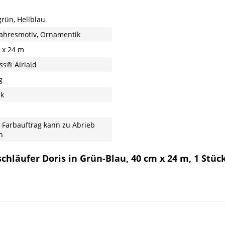
grün, Hellblau
ahresmotiv, Ornamentik
 x 24 m
ss® Airlaid
g
ck
 Farbauftrag kann zu Abrieb
n
schläufer Doris in Grün-Blau, 40 cm x 24 m, 1 Stüc