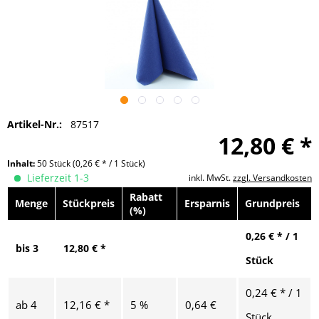
Artikel-Nr.:
87517
12,80 € *
Inhalt:
50 Stück
(0,26 € * / 1 Stück)
Lieferzeit 1-3
inkl. MwSt.
zzgl. Versandkosten
Rabatt
Menge
Stückpreis
Ersparnis
Grundpreis
(%)
0,26 € * / 1
bis
3
12,80 € *
Stück
0,24 € * / 1
ab
4
12,16 € *
5 %
0,64 €
Stück