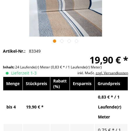
Artikel-Nr.:
83349
19,90 € *
Inhalt:
24 Laufende(r) Meter
(0,83 € * / 1 Laufende(r) Meter)
Lieferzeit 1-3
inkl. MwSt.
zzgl. Versandkosten
Rabatt
Menge
Stückpreis
Ersparnis
Grundpreis
(%)
0,83 € * / 1
bis
4
19,90 € *
Laufende(r)
Meter
0,75 € * / 1