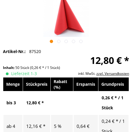
Artikel-Nr.:
87520
12,80 € *
Inhalt:
50 Stück
(0,26 € * / 1 Stück)
Lieferzeit 1-3
inkl. MwSt.
zzgl. Versandkosten
Rabatt
Menge
Stückpreis
Ersparnis
Grundpreis
(%)
0,26 € * / 1
bis
3
12,80 € *
Stück
0,24 € * / 1
ab
4
12,16 € *
5 %
0,64 €
Stück