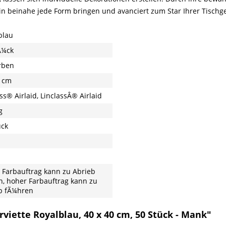
ch in beinahe jede Form bringen und avanciert zum Star Ihrer Tischg
blau
Ã¼ck
rben
 cm
ss® Airlaid, LinclassÂ® Airlaid
g
ück
 Farbauftrag kann zu Abrieb
n, hoher Farbauftrag kann zu
b fÃ¼hren
rviette Royalblau, 40 x 40 cm, 50 Stück - Mank"