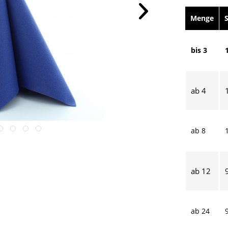
Menge
bis
3
ab
4
ab
8
ab
12
ab
24