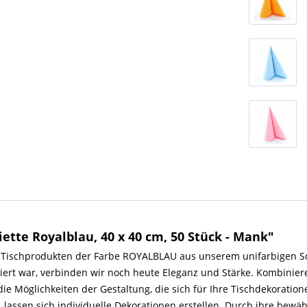
ette Royalblau, 40 x 40 cm, 50 Stück - Mank"
 Tischprodukten der Farbe ROYALBLAU aus unserem unifarbigen Sor
viert war, verbinden wir noch heute Eleganz und Stärke. Kombinier
e Möglichkeiten der Gestaltung, die sich für Ihre Tischdekoration
ssen sich individuelle Dekorationen erstellen. Durch ihre bewährte