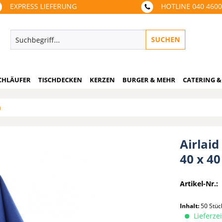
EXPRESS LIEFERUNG
HOTLINE 040 460
SUCHEN
CHLÄUFER
TISCHDECKEN
KERZEN
BURGER & MEHR
CATERING &
m
Airlaid
40 x 40
Artikel-Nr.:
Inhalt:
50 Stü
Lieferzei