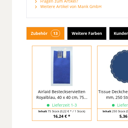
Fragen zum Artikel?
Weitere Artikel von Mank GmbH
Zubehör
13
Weitere Farben
Kunden
Airlaid Besteckservietten
Tissue Deckchen
Royalblau, 40 x 40 cm, 75...
mm, 250 St
Lieferzeit 1-3
Liefer
Inhalt
75 Stück
(0,22 € * / 1 Stück)
Inhalt
250 Stück
(
16,24 € *
5,36