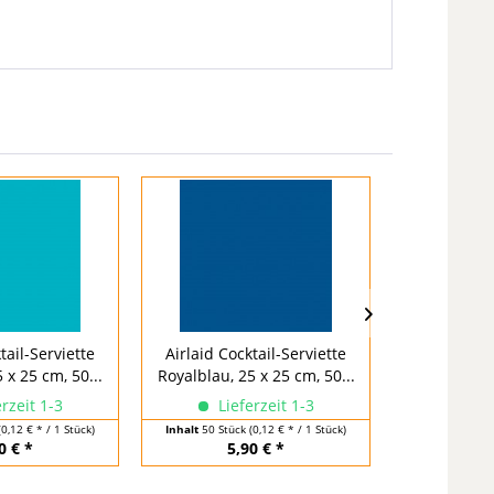
NEU
tail-Serviette
Airlaid Cocktail-Serviette
Airlaid Servi
 x 25 cm, 50...
Royalblau, 25 x 25 cm, 50...
x 40 cm, 1/8- 
rzeit 1-3
Lieferzeit 1-3
Lief
(0,12 € * / 1 Stück)
Inhalt
50 Stück
(0,12 € * / 1 Stück)
Inhalt
50 Stü
0 € *
5,90 € *
10