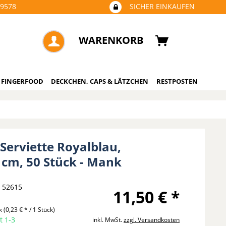
09578
SICHER EINKAUFEN
WARENKORB
 FINGERFOOD
DECKCHEN, CAPS & LÄTZCHEN
RESTPOSTEN
 Serviette Royalblau,
 cm, 50 Stück - Mank
52615
11,50 € *
ck
(0,23 € * / 1 Stück)
t 1-3
inkl. MwSt.
zzgl. Versandkosten