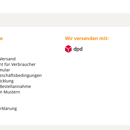
fe
Wir versenden mit:
 Versand
ht für Verbraucher
mular
eschäftsbedingungen
icklung
 Bestellannahme
on Mustern
rklärung