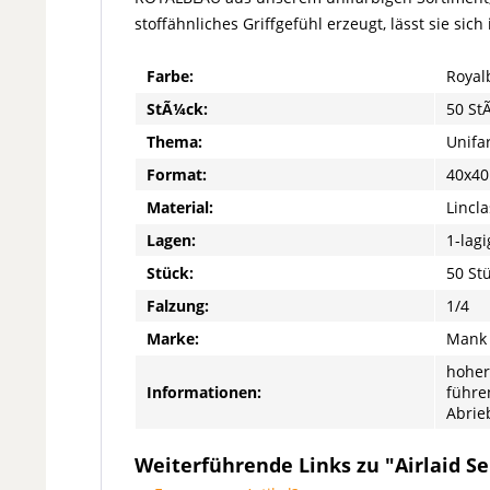
stoffähnliches Griffgefühl erzeugt, lässt sie si
Farbe:
Royal
StÃ¼ck:
50 St
Thema:
Unifa
Format:
40x40
Material:
Lincla
Lagen:
1-lagi
Stück:
50 St
Falzung:
1/4
Marke:
Mank
hoher
Informationen:
führe
Abrie
Weiterführende Links zu "Airlaid Se