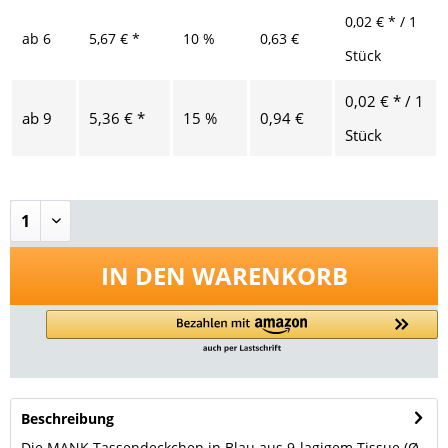
0,02 € * / 1
ab
6
5,67 € *
10 %
0,63 €
Stück
0,02 € * / 1
ab
9
5,36 € *
15 %
0,94 €
Stück
IN DEN
WARENKORB
Beschreibung
Die MANK Tassendeckchen in Blau aus 9-lagigem Tissue (Ø