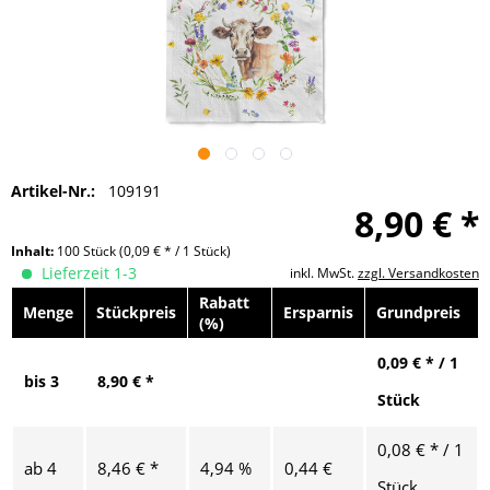
Artikel-Nr.:
109191
8,90 € *
Inhalt:
100 Stück
(0,09 € * / 1 Stück)
Lieferzeit 1-3
inkl. MwSt.
zzgl. Versandkosten
Rabatt
Menge
Stückpreis
Ersparnis
Grundpreis
(%)
0,09 € * / 1
bis
3
8,90 € *
Stück
0,08 € * / 1
ab
4
8,46 € *
4,94 %
0,44 €
Stück