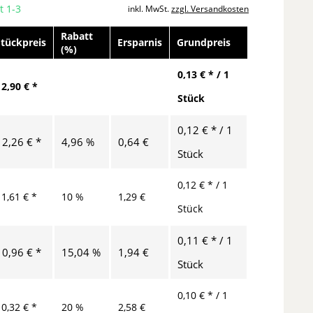
t 1-3
inkl. MwSt.
zzgl. Versandkosten
Rabatt
Stückpreis
Ersparnis
Grundpreis
(%)
0,13 € * / 1
12,90 € *
Stück
0,12 € * / 1
12,26 € *
4,96 %
0,64 €
Stück
0,12 € * / 1
11,61 € *
10 %
1,29 €
Stück
0,11 € * / 1
10,96 € *
15,04 %
1,94 €
Stück
0,10 € * / 1
10,32 € *
20 %
2,58 €