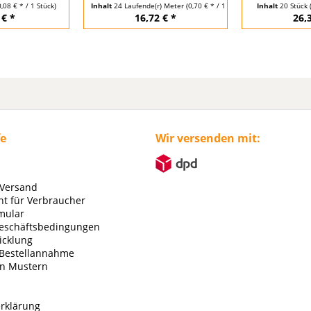
0,08 € * / 1 Stück)
Inhalt
24 Laufende(r) Meter
(0,70 € * / 1 Laufende(r) Meter)
Inhalt
20 Stück
 € *
16,72 € *
26,
fe
Wir versenden mit:
 Versand
ht für Verbraucher
mular
eschäftsbedingungen
icklung
 Bestellannahme
on Mustern
rklärung