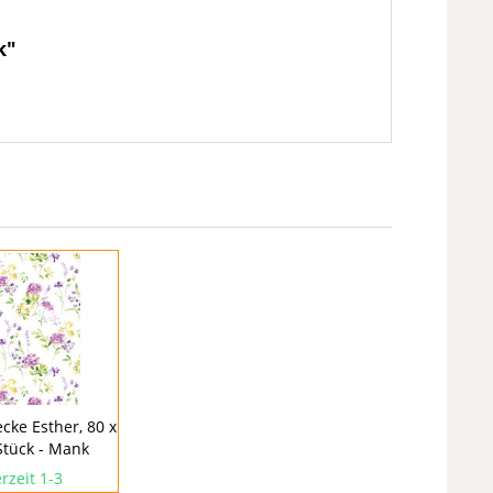
k"
ecke Esther, 80 x
Stück - Mank
rzeit 1-3