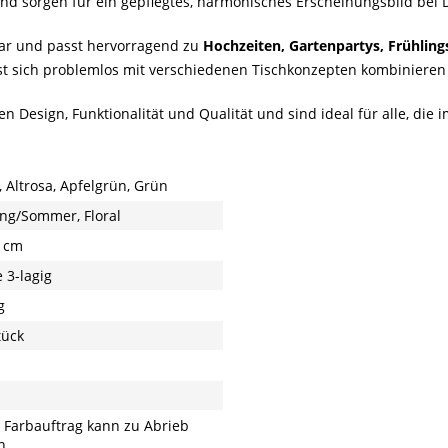
und sorgen für ein gepflegtes, harmonisches Erscheinungsbild bei D
zbar und passt hervorragend zu
Hochzeiten, Gartenpartys, Frühling
sst sich problemlos mit verschiedenen Tischkonzepten kombinieren 
n Design, Funktionalität und Qualität und sind ideal für alle, di
, Altrosa, Apfelgrün, Grün
ing/Sommer, Floral
 cm
 3-lagig
g
tück
 Farbauftrag kann zu Abrieb
n