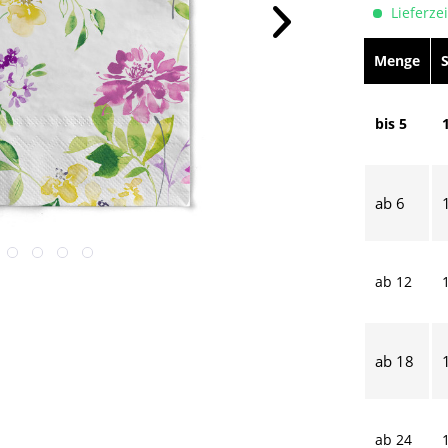
Lieferzei
Menge
bis
5
ab
6
ab
12
ab
18
ab
24