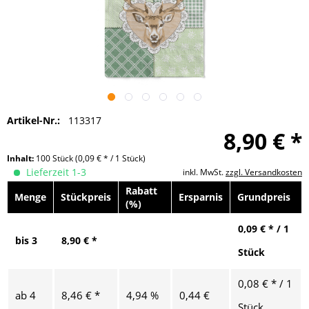
Artikel-Nr.:
113317
8,90 € *
Inhalt:
100 Stück
(0,09 € * / 1 Stück)
Lieferzeit 1-3
inkl. MwSt.
zzgl. Versandkosten
Rabatt
Menge
Stückpreis
Ersparnis
Grundpreis
(%)
0,09 € * / 1
bis
3
8,90 € *
Stück
0,08 € * / 1
ab
4
8,46 € *
4,94 %
0,44 €
Stück