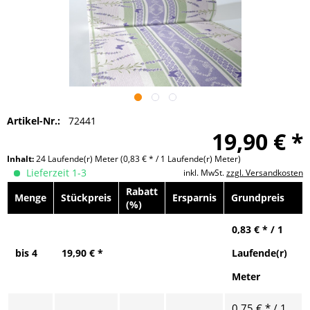
Artikel-Nr.:
72441
19,90 € *
Inhalt:
24 Laufende(r) Meter
(0,83 € * / 1 Laufende(r) Meter)
Lieferzeit 1-3
inkl. MwSt.
zzgl. Versandkosten
Rabatt
Menge
Stückpreis
Ersparnis
Grundpreis
(%)
0,83 € * / 1
bis
4
19,90 € *
Laufende(r)
Meter
0,75 € * / 1