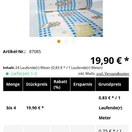
Artikel-Nr.:
87085
19,90 € *
Inhalt:
24 Laufende(r) Meter
(0,83 € * / 1 Laufende(r) Meter)
Lieferzeit 1-3
inkl. MwSt.
zzgl. Versandkosten
Rabatt
Menge
Stückpreis
Ersparnis
Grundpreis
(%)
0,83 € * / 1
bis
4
19,90 € *
Laufende(r)
Meter
0,75 € * / 1