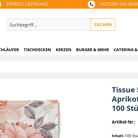
EXPRESS LIEFERUNG
HOTLINE 040 460
SUCHEN
CHLÄUFER
TISCHDECKEN
KERZEN
BURGER & MEHR
CATERING &
Tissue 
Aprikot
100 St
Artikel-Nr.:
Inhalt:
100 St