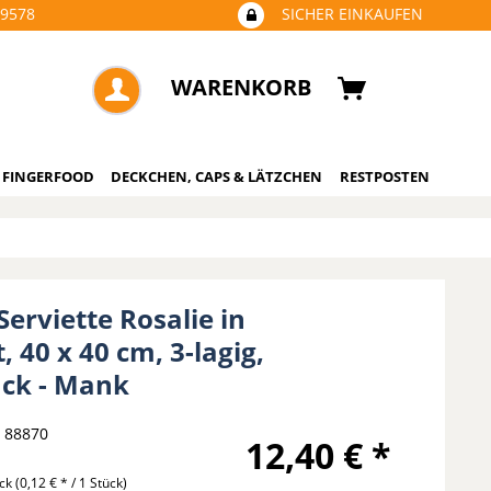
09578
SICHER EINKAUFEN
WARENKORB
 FINGERFOOD
DECKCHEN, CAPS & LÄTZCHEN
RESTPOSTEN
Serviette Rosalie in
, 40 x 40 cm, 3-lagig,
ück - Mank
88870
12,40 € *
ück
(0,12 € * / 1 Stück)