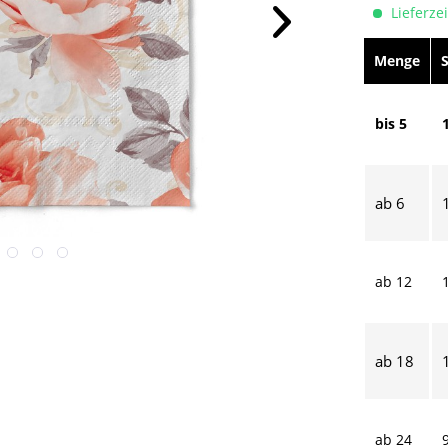
Lieferzei
Menge
bis
5
ab
6
ab
12
ab
18
ab
24