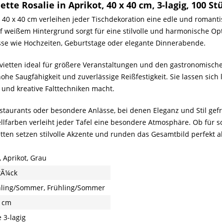
te Rosalie in Aprikot, 40 x 40 cm, 3-lagig, 100 S
ße 40 x 40 cm verleihen jeder Tischdekoration eine edle und romant
uf weißem Hintergrund sorgt für eine stilvolle und harmonische Op
lässe wie Hochzeiten, Geburtstage oder elegante Dinnerabende.
rvietten ideal für größere Veranstaltungen und den gastronomische
he Saugfähigkeit und zuverlässige Reißfestigkeit. Sie lassen sich 
 und kreative Falttechniken macht.
 Restaurants oder besondere Anlässe, bei denen Eleganz und Stil ge
llfarben verleiht jeder Tafel eine besondere Atmosphäre. Ob für 
etten setzen stilvolle Akzente und runden das Gesamtbild perfekt a
, Aprikot, Grau
tÃ¼ck
ling/Sommer, Frühling/Sommer
 cm
 3-lagig