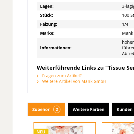
Lagen:
3-lagi
Stück:
100 S
Falzung:
1/4
Marke:
Mank
hoher
Informationen:
führe
Abrie
Weiterführende Links zu "Tissue Serv
Fragen zum Artikel?
Weitere Artikel von Mank GmbH
Zubehör
2
Weitere Farben
Kunden 
NEU