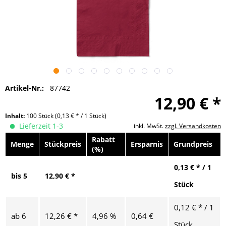
Artikel-Nr.:
87742
12,90 € *
Inhalt:
100 Stück
(0,13 € * / 1 Stück)
Lieferzeit 1-3
inkl. MwSt.
zzgl. Versandkosten
Rabatt
Menge
Stückpreis
Ersparnis
Grundpreis
(%)
0,13 € * / 1
bis
5
12,90 € *
Stück
0,12 € * / 1
ab
6
12,26 € *
4,96 %
0,64 €
Stück