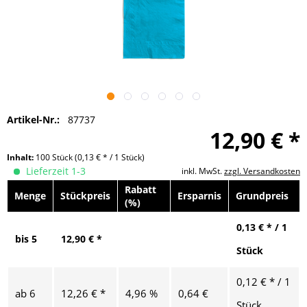
Artikel-Nr.:
87737
12,90 € *
Inhalt:
100 Stück
(0,13 € * / 1 Stück)
Lieferzeit 1-3
inkl. MwSt.
zzgl. Versandkosten
Rabatt
Menge
Stückpreis
Ersparnis
Grundpreis
(%)
0,13 € * / 1
bis
5
12,90 € *
Stück
0,12 € * / 1
ab
6
12,26 € *
4,96 %
0,64 €
Stück