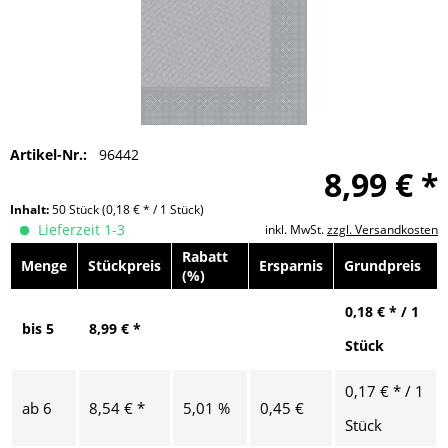
Artikel-Nr.:
96442
8,99 € *
Inhalt:
50 Stück
(0,18 € * / 1 Stück)
Lieferzeit 1-3
inkl. MwSt.
zzgl. Versandkosten
Rabatt
Menge
Stückpreis
Ersparnis
Grundpreis
(%)
0,18 € * / 1
bis
5
8,99 € *
Stück
0,17 € * / 1
ab
6
8,54 € *
5,01 %
0,45 €
Stück