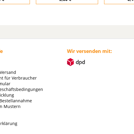
fe
Wir versenden mit:
 Versand
ht für Verbraucher
mular
eschäftsbedingungen
icklung
 Bestellannahme
on Mustern
rklärung