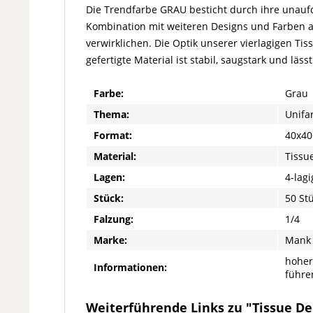
Die Trendfarbe GRAU besticht durch ihre unaufdr
Kombination mit weiteren Designs und Farben a
verwirklichen. Die Optik unserer vierlagigen T
gefertigte Material ist stabil, saugstark und läs
Farbe:
Grau
Thema:
Unifa
Format:
40x40
Material:
Tissu
Lagen:
4-lagi
Stück:
50 St
Falzung:
1/4
Marke:
Mank
hoher
Informationen:
führe
Weiterführende Links zu "Tissue Del