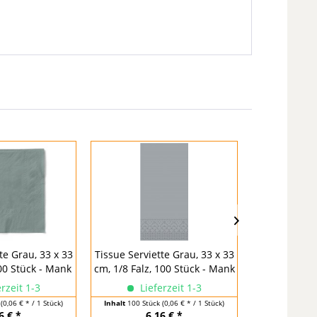
Tissue Servie
cm, 100 
te Grau, 33 x 33
Tissue Serviette Grau, 33 x 33
100 Stück - Mank
cm, 1/8 Falz, 100 Stück - Mank
Versandkos
rzeit 1-3
Lieferzeit 1-3
Lief
k
(0,06 € * / 1 Stück)
Inhalt
100 Stück
(0,06 € * / 1 Stück)
Inhalt
100 Stü
6 € *
6,16 € *
10