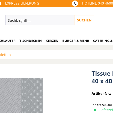
EXPRESS LIEFERUNG
HOTLINE 040 460
SUCHEN
CHLÄUFER
TISCHDECKEN
KERZEN
BURGER & MEHR
CATERING &
vietten
Tissue 
40 x 40
Artikel-Nr.:
Inhalt:
50 Stü
Lieferzei