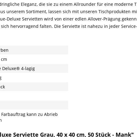
ingliche Eleganz, die sie zu einem Allrounder für eine moderne T
us unserem Sortiment, lassen sich mit unseren Tischprodukten mi
issue-Deluxe Servietten wird von einer edlen Allover-Prägung geke
st sich hervorragend falten. Die Serviette ist nahezu in jeder Servic
rben
 cm
e Deluxe® 4-lagig
g
ück
 Farbauftrag kann zu Abrieb
n
uxe Serviette Grau, 40 x 40 cm, 50 Stück - Mank"