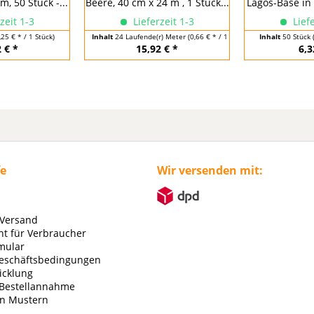
m, 50 Stück -...
Beere, 40 cm x 24 m , 1 Stück...
Lagos-Base in 
zeit 1-3
Lieferzeit 1-3
Liefe
,25 € * / 1 Stück)
Inhalt
24 Laufende(r) Meter
(0,66 € * / 1 Laufende(r) Meter)
Inhalt
50 Stück
 € *
15,92 € *
6,3
fe
Wir versenden mit:
 Versand
ht für Verbraucher
mular
eschäftsbedingungen
icklung
 Bestellannahme
on Mustern