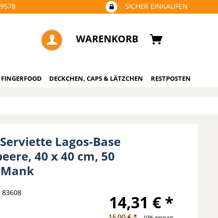
09578
SICHER EINKAUFEN
WARENKORB
 FINGERFOOD
DECKCHEN, CAPS & LÄTZCHEN
RESTPOSTEN
 Serviette Lagos-Base
beere, 40 x 40 cm, 50
- Mank
83608
14,31 € *
15,90 € *
10% gespart