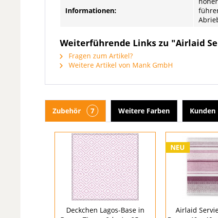
hoher
Informationen:
führe
Abrie
Weiterführende Links zu "Airlaid Se
Fragen zum Artikel?
Weitere Artikel von Mank GmbH
Zubehör
7
Weitere Farben
Kunden 
NEU
Deckchen Lagos-Base in
Airlaid Servi