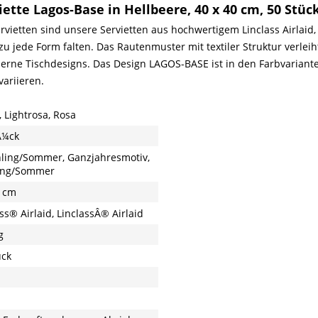
ette Lagos-Base in Hellbeere, 40 x 40 cm, 50 Stüc
vietten sind unsere Servietten aus hochwertigem Linclass Airlaid, 
u jede Form falten. Das Rautenmuster mit textiler Struktur verl
rne Tischdesigns. Das Design LAGOS-BASE ist in den Farbvarianten
ariieren.
, Lightrosa, Rosa
Ã¼ck
ling/Sommer, Ganzjahresmotiv,
ing/Sommer
 cm
ss® Airlaid, LinclassÂ® Airlaid
g
ück