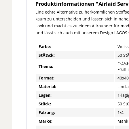
Produktinformationen "Airlaid Servi
Eine echte Alternative zu herkömmlichen Stoffser
kaum zu unterscheiden und lassen sich in nahez
Look und macht es zu einem Allrounder für mode
und lässt sich auch mit unserem Design LAGOS v
Farbe:
Weiss
StÃ¼ck:
50 St
FrÃ¼h
Thema:
Frühl
Format:
40x40
Material:
Lincla
Lagen:
1-lagi
Stück:
50 St
Falzung:
1/4
Marke:
Mank