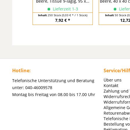
Beere, Tissue 9-lagig, 95 x...
Beere, 40 x 40 c
Lieferzeit 1-3
Liefer
Inhalt
250 Stück
(0,03 € * / 1 Stück)
Inhalt
50 Stück
(0
7,92 € *
12,72
Hotline:
Service/Hil
Über uns
Telefonische Unterstützung und Beratung
Kontakt
unter: 040-46009578
Zahlung und
Montag bis Freitag von 08.00 bis 17.00 Uhr
Widerrufsrec
Widerrufsfor
Allgemeine G
Retourenabw
Telefonische
Bestellung v
Reklamation