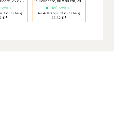
Beere, 25 x 25...
in Hellbeere, 80 x 80 cm, 20...
Beere, 40 x 4
rzeit 1-3
Lieferzeit 1-3
Lief
(0,13 € * / 1 Stück)
Inhalt
20 Stück
(1,28 € * / 1 Stück)
Inhalt
100 Stü
2 € *
25,52 € *
9,