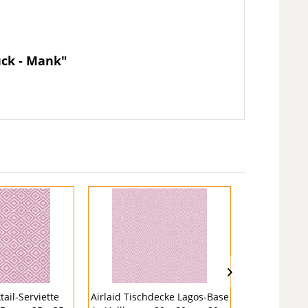
ück - Mank"
NEU
tail-Serviette
Airlaid Tischdecke Lagos-Base
Tissue Servie