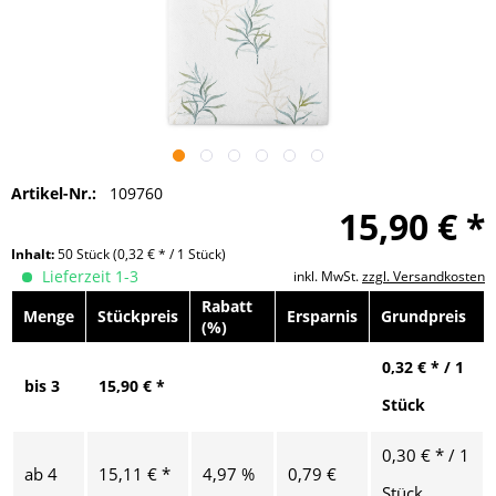
Artikel-Nr.:
109760
15,90 € *
Inhalt:
50 Stück
(0,32 € * / 1 Stück)
Lieferzeit 1-3
inkl. MwSt.
zzgl. Versandkosten
Rabatt
Menge
Stückpreis
Ersparnis
Grundpreis
(%)
0,32 € * / 1
bis
3
15,90 € *
Stück
0,30 € * / 1
ab
4
15,11 € *
4,97 %
0,79 €
Stück