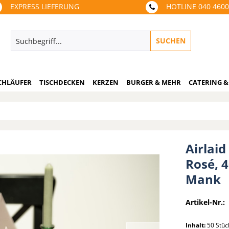
EXPRESS LIEFERUNG
HOTLINE 040 460
SUCHEN
CHLÄUFER
TISCHDECKEN
KERZEN
BURGER & MEHR
CATERING &
Airlaid
Rosé, 4
Mank
Artikel-Nr.:
Inhalt:
50 Stü