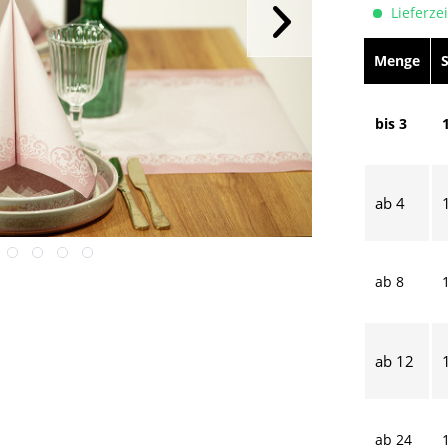
Lieferzei
Menge
bis
3
ab
4
ab
8
ab
12
ab
24