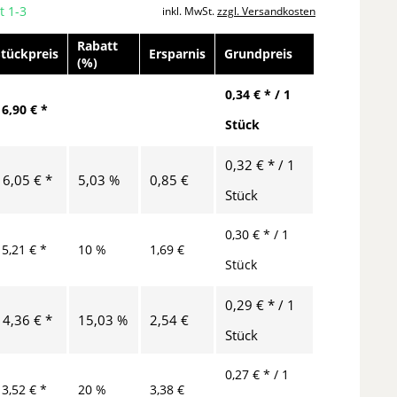
t 1-3
inkl. MwSt.
zzgl. Versandkosten
Rabatt
Stückpreis
Ersparnis
Grundpreis
(%)
0,34 € * / 1
16,90 € *
Stück
0,32 € * / 1
16,05 € *
5,03 %
0,85 €
Stück
0,30 € * / 1
15,21 € *
10 %
1,69 €
Stück
0,29 € * / 1
14,36 € *
15,03 %
2,54 €
Stück
0,27 € * / 1
13,52 € *
20 %
3,38 €