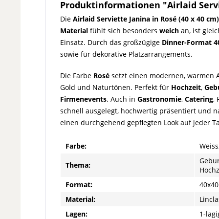
Produktinformationen "Airlaid Servi
Die
Airlaid Serviette Janina in Rosé (40 x 40 cm)
Material
fühlt sich besonders
weich
an, ist glei
Einsatz. Durch das großzügige
Dinner-Format 4
sowie für dekorative Platzarrangements.
Die Farbe
Rosé
setzt einen modernen, warmen Ak
Gold und Naturtönen. Perfekt für
Hochzeit
,
Geb
Firmenevents
. Auch in
Gastronomie
,
Catering
,
schnell ausgelegt, hochwertig präsentiert und 
einen durchgehend gepflegten Look auf jeder Ta
Farbe:
Weiss
Gebur
Thema:
Hochz
Format:
40x40
Material:
Lincla
Lagen:
1-lagi