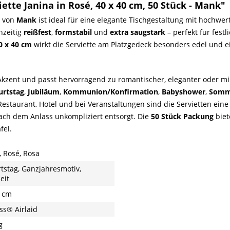
ette Janina in Rosé, 40 x 40 cm, 50 Stück - Mank"
von
Mank
ist ideal für eine elegante Tischgestaltung mit hochwer
chzeitig
reißfest
,
formstabil
und
extra saugstark
– perfekt für fest
0 x 40 cm
wirkt die Serviette am Platzgedeck besonders edel und 
zent und passt hervorragend zu romantischer, eleganter oder mini
urtstag
,
Jubiläum
,
Kommunion/Konfirmation
,
Babyshower
,
Somm
 Restaurant, Hotel und bei Veranstaltungen sind die Servietten ein
nach dem Anlass unkompliziert entsorgt. Die
50 Stück Packung
biet
fel.
, Rosé, Rosa
tstag, Ganzjahresmotiv,
eit
 cm
ss® Airlaid
g