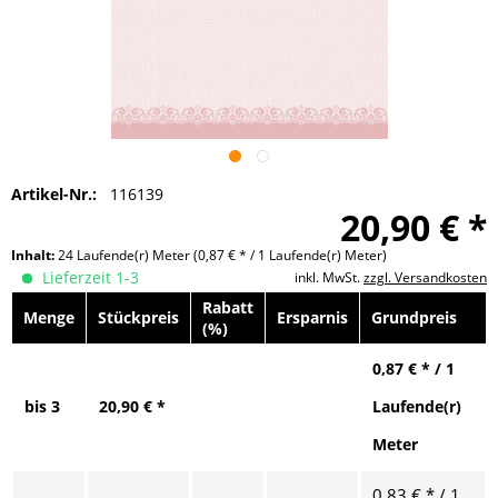
Artikel-Nr.:
116139
20,90 € *
Inhalt:
24 Laufende(r) Meter
(0,87 € * / 1 Laufende(r) Meter)
Lieferzeit 1-3
inkl. MwSt.
zzgl. Versandkosten
Rabatt
Menge
Stückpreis
Ersparnis
Grundpreis
(%)
0,87 € * / 1
bis
3
20,90 € *
Laufende(r)
Meter
0,83 € * / 1