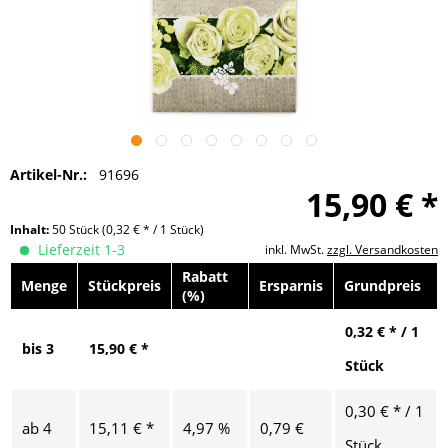
Artikel-Nr.:
91696
15,90 € *
Inhalt:
50 Stück
(0,32 € * / 1 Stück)
Lieferzeit 1-3
inkl. MwSt.
zzgl. Versandkosten
Rabatt
Menge
Stückpreis
Ersparnis
Grundpreis
(%)
0,32 € * / 1
bis
3
15,90 € *
Stück
0,30 € * / 1
ab
4
15,11 € *
4,97 %
0,79 €
Stück