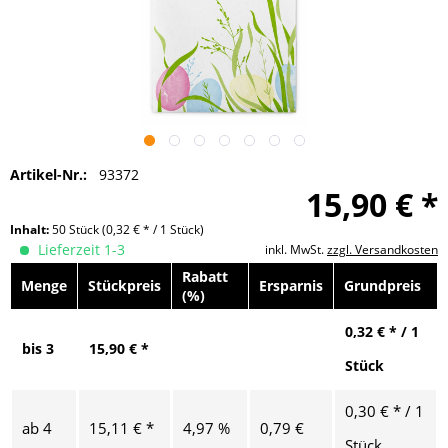
Artikel-Nr.:
93372
15,90 € *
Inhalt:
50 Stück
(0,32 € * / 1 Stück)
Lieferzeit 1-3
inkl. MwSt.
zzgl. Versandkosten
Rabatt
Menge
Stückpreis
Ersparnis
Grundpreis
(%)
0,32 € * / 1
bis
3
15,90 € *
Stück
0,30 € * / 1
ab
4
15,11 € *
4,97 %
0,79 €
Stück