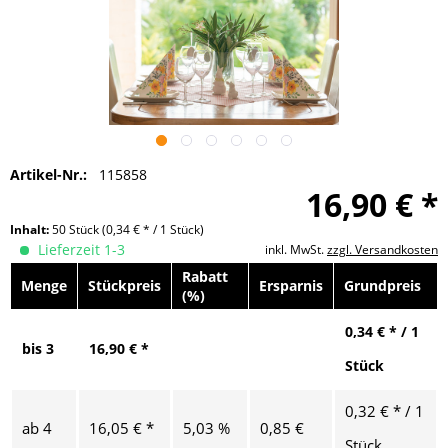
Artikel-Nr.:
115858
16,90 € *
Inhalt:
50 Stück
(0,34 € * / 1 Stück)
Lieferzeit 1-3
inkl. MwSt.
zzgl. Versandkosten
Rabatt
Menge
Stückpreis
Ersparnis
Grundpreis
(%)
0,34 € * / 1
bis
3
16,90 € *
Stück
0,32 € * / 1
ab
4
16,05 € *
5,03 %
0,85 €
Stück