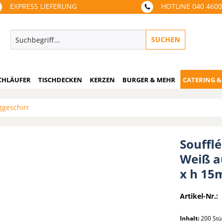
EXPRESS LIEFERUNG
HOTLINE 040 460
SUCHEN
CHLÄUFER
TISCHDECKEN
KERZEN
BURGER & MEHR
CATERING &
ggeschirr
Souffl
Weiß a
x h 15
Artikel-Nr.:
Inhalt:
200 St