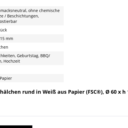
macksneutral, ohne chemische
ze / Beschichtungen,
stierbar
tück
h15 mm
chen
ichkeiten, Geburtstag, BBQ/
n, Hochzeit
 Papier
hälchen rund in Weiß aus Papier (FSC®), Ø 60 x h