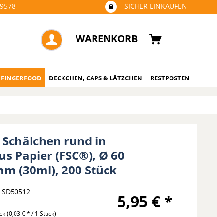
09578
SICHER EINKAUFEN
WARENKORB
 FINGERFOOD
DECKCHEN, CAPS & LÄTZCHEN
RESTPOSTEN
é Schälchen rund in
us Papier (FSC®), Ø 60
mm (30ml), 200 Stück
SD50512
5,95 € *
ück
(0,03 € * / 1 Stück)