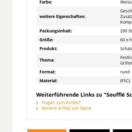
Farbe:
Weiss
Gesch
weitere Eigenschaften:
Zusät
Kompo
Packungsinhalt:
200 S
Größe:
60 x 
Produkt:
Schäl
Festl
Thema:
Grille
Format:
rund
Material:
(FSC),
Weiterführende Links zu "Soufflé Sc
Fragen zum Artikel?
Weitere Artikel von Mank