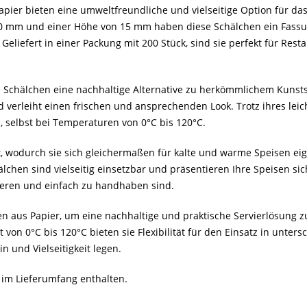
ier bieten eine umweltfreundliche und vielseitige Option für das
0 mm und einer Höhe von 15 mm haben diese Schälchen ein Fassun
eliefert in einer Packung mit 200 Stück, sind sie perfekt für Rest
e Schälchen eine nachhaltige Alternative zu herkömmlichem Kunstst
 verleiht einen frischen und ansprechenden Look. Trotz ihres leich
n, selbst bei Temperaturen von 0°C bis 120°C.
, wodurch sie sich gleichermaßen für kalte und warme Speisen eig
chen sind vielseitig einsetzbar und präsentieren Ihre Speisen sich
rtieren und einfach zu handhaben sind.
en aus Papier, um eine nachhaltige und praktische Servierlösung z
 von 0°C bis 120°C bieten sie Flexibilität für den Einsatz in unte
n und Vielseitigkeit legen.
t im Lieferumfang enthalten.