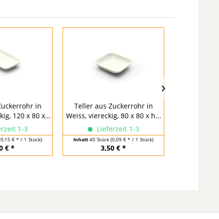
Zuckerrohr in
Teller aus Zuckerrohr in
Dipschale a
ig, 120 x 80 x...
Weiss, viereckig, 80 x 80 x h...
Weiss, konisch
rzeit 1-3
Lieferzeit 1-3
Lief
(0,15 € * / 1 Stück)
Inhalt
40 Stück
(0,09 € * / 1 Stück)
Inhalt
40 Stü
0 € *
3,50 € *
3,