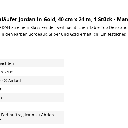
läufer Jordan in Gold, 40 cm x 24 m, 1 Stück - Ma
N zu einem Klassiker der weihnachtlichen Table Top Dekoration. 
n den Farben Bordeaux, Silber und Gold erhältlich. Ein festliches
nachten
 x 24 m
ss® Airlaid
g
ck
 Farbauftrag kann zu Abrieb
n