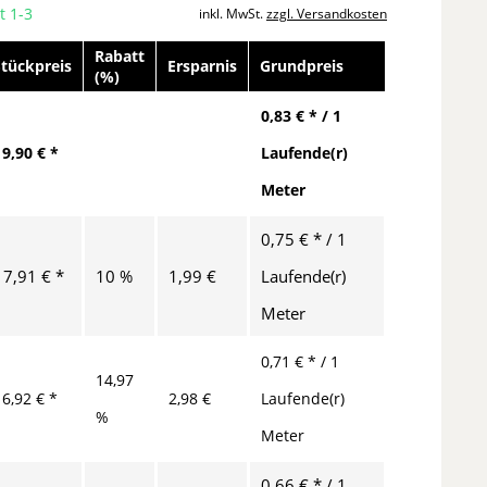
t 1-3
inkl. MwSt.
zzgl. Versandkosten
Rabatt
Stückpreis
Ersparnis
Grundpreis
(%)
0,83 € * / 1
19,90 € *
Laufende(r)
Meter
0,75 € * / 1
17,91 € *
10 %
1,99 €
Laufende(r)
Meter
0,71 € * / 1
14,97
16,92 € *
2,98 €
Laufende(r)
%
Meter
0,66 € * / 1