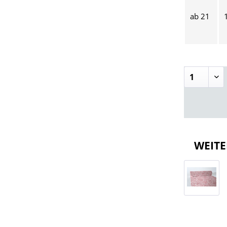
ab
21
WEITE