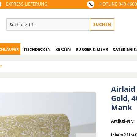
EXPRESS LIEFERUNG
HOTLINE 040 460
SUCHEN
CHLÄUFER
TISCHDECKEN
KERZEN
BURGER & MEHR
CATERING &
er
Airlaid
Gold, 4
Mank
Artikel-Nr.:
Inhalt:
24 Lauf