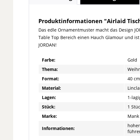
Produktinformationen "Airlaid Tisch
Das edle Ornamentmuster macht das Design JORDA
Table Top Bereich einen Hauch Glamour und ist i
JORDAN!
Farbe:
Gold
Thema:
Weih
Format:
40 cm
Material:
Lincla
Lagen:
1-lagi
Stück:
1 Stü
Marke:
Mank
hoher
Informationen:
führe