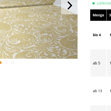
Lieferzei
Menge
bis
4
ab
5
ab
13