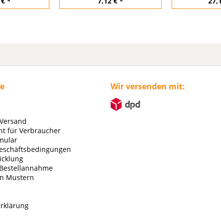
 € *
7,12 € *
27,
fe
Wir versenden mit:
 Versand
ht für Verbraucher
mular
eschäftsbedingungen
icklung
 Bestellannahme
on Mustern
rklärung