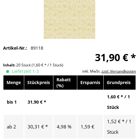
Artikel-Nr.:
89118
31,90 € *
Inhalt:
20 Stück
(1,60 € * / 1 Stück)
Lieferzeit 1-3
inkl. MwSt.
zzgl. Versandkosten
Rabatt
Menge
Stückpreis
Ersparnis
Grundpreis
(%)
1,60 € * / 1
bis
1
31,90 € *
Stück
1,52 € * / 1
ab
2
30,31 € *
4,98 %
1,59 €
Stück