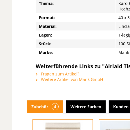
Thema:
Karo-
Hochz
Format:
40 x 
Material:
Lincla
Lagen:
1-lagi
Stück:
100 S
Marke:
Mank
Weiterführende Links zu "Airlaid Ti
Fragen zum Artikel?
Weitere Artikel von Mank GmbH
Zubehör
4
Weitere Farben
Kunden 