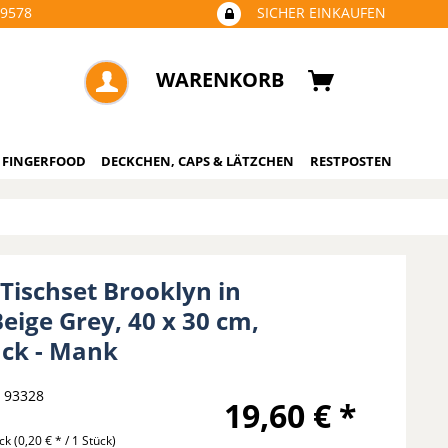
09578
SICHER EINKAUFEN
WARENKORB
 FINGERFOOD
DECKCHEN, CAPS & LÄTZCHEN
RESTPOSTEN
 Tischset Brooklyn in
eige Grey, 40 x 30 cm,
ück - Mank
93328
19,60 € *
ück
(0,20 € * / 1 Stück)