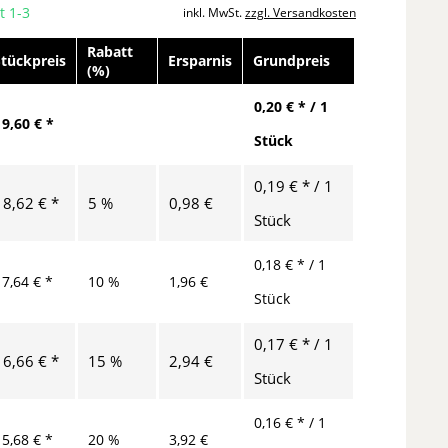
t 1-3
inkl. MwSt.
zzgl. Versandkosten
Rabatt
Stückpreis
Ersparnis
Grundpreis
(%)
0,20 € * / 1
19,60 € *
Stück
0,19 € * / 1
18,62 € *
5 %
0,98 €
Stück
0,18 € * / 1
17,64 € *
10 %
1,96 €
Stück
0,17 € * / 1
16,66 € *
15 %
2,94 €
Stück
0,16 € * / 1
15,68 € *
20 %
3,92 €