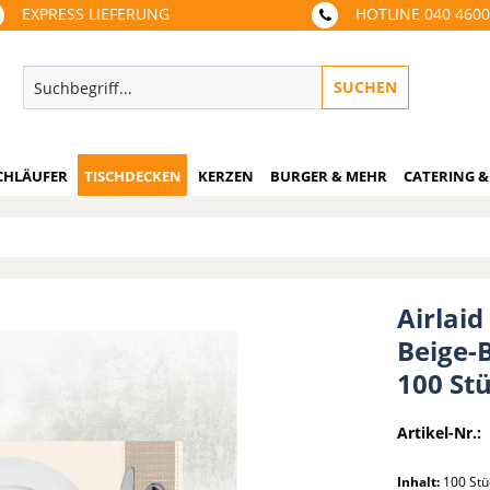
EXPRESS LIEFERUNG
HOTLINE 040 460
SUCHEN
CHLÄUFER
TISCHDECKEN
KERZEN
BURGER & MEHR
CATERING &
Airlaid
Beige-B
100 St
Artikel-Nr.:
Inhalt:
100 St