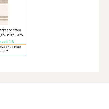
teckservietten
ige-Beige Grey...
rzeit 1-3
(0,21 € * / 1 Stück)
88 € *