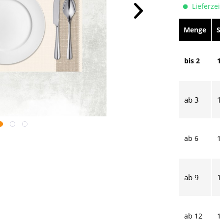
Lieferzei
Menge
bis
2
ab
3
ab
6
ab
9
ab
12