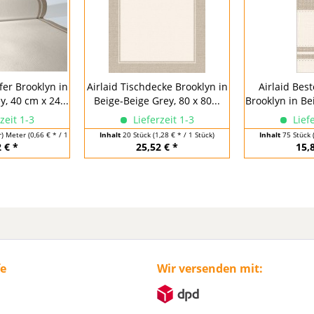
fer Brooklyn in
Airlaid Tischdecke Brooklyn in
Airlaid Bes
, 40 cm x 24...
Beige-Beige Grey, 80 x 80...
Brooklyn in Be
zeit 1-3
Lieferzeit 1-3
Liefe
r) Meter
(0,66 € * / 1 Laufende(r) Meter)
Inhalt
20 Stück
(1,28 € * / 1 Stück)
Inhalt
75 Stück
 € *
25,52 € *
15,
fe
Wir versenden mit: