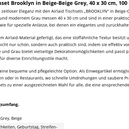
set Brooklyn in Beige-Beige Grey, 40 x 30 cm, 100
zeitloser Eleganz mit den Airlaid Tischsets „BROOKLYN“ in Beige-Gr
 und modernem Grau messen 40 x 30 cm und sind in einer praktisc
wie für spezielle Anlässe, bei denen ein elegantes und zurückhalt
Airlaid-Material gefertigt, das eine stoffähnliche Textur besitzt u
nicht nur schön, sondern auch praktisch sind, indem sie effektiv 
 und Grau bietet vielseitige Dekorationsmöglichkeiten und passt p
für diverse Einrichtungsstile macht.
ine bequeme und pflegeleichte Option. Als Einwegartikel ermöglic
n oder in Restaurants, wo schnelle Umdrehungen und saubere Prä
hsets zu einer ausgezeichneten Wahl für alle, die eine ansprechen
gsumfang.
 Grey, Beige
chkeiten, Geburtstag, Streifen-