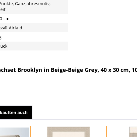
Punkte, Ganzjahresmotiv,
eit
30 cm
ss® Airlaid
g
tück
schset Brooklyn in Beige-Beige Grey, 40 x 30 cm, 1
kauften auch