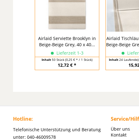
Airlaid Serviette Brooklyn in
Airlaid Tischläu
Beige-Beige Grey, 40 x 40...
Beige-Beige Grey
Lieferzeit 1-3
Liefer
Inhalt
50 Stück
(0,25 € * / 1 Stück)
Inhalt
24 Laufende(
12,72 € *
15,92
Hotline:
Service/Hil
Über uns
Telefonische Unterstützung und Beratung
Kontakt
unter: 040-46009578