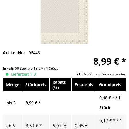
Artikel-Nr.:
96443
8,99 € *
Inhalt:
50 Stück
(0,18 € * / 1 Stück)
Lieferzeit 1-3
inkl. MwSt.
zzgl. Versandkosten
Rabatt
Menge
Stückpreis
Ersparnis
Grundpreis
(%)
0,18 € * / 1
bis
5
8,99 € *
Stück
0,17 € * / 1
ab
6
8,54 € *
5,01 %
0,45 €