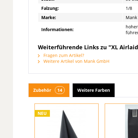
Falzung:
1/8
Marke:
Mank
hoher
Informationen:
führe
Weiterführende Links zu "XL Airlaid 
Fragen zum Artikel?
Weitere Artikel von Mank GmbH
Zubehör
14
Weitere Farben
NEU