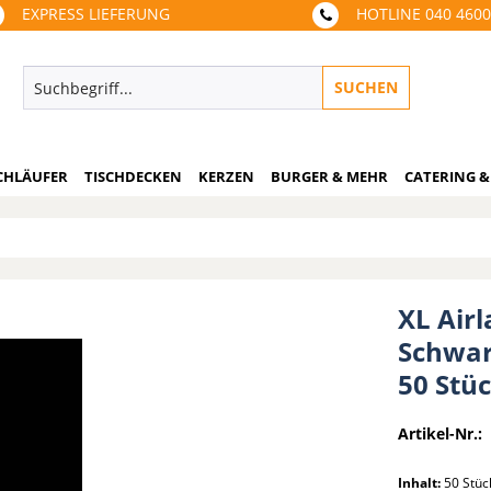
EXPRESS LIEFERUNG
HOTLINE 040 460
SUCHEN
CHLÄUFER
TISCHDECKEN
KERZEN
BURGER & MEHR
CATERING &
XL Airl
Schwarz
50 Stü
Artikel-Nr.:
Inhalt:
50 Stü