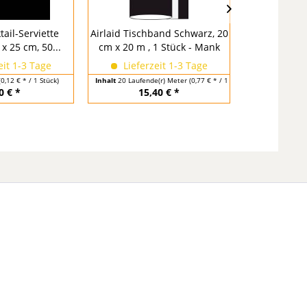
tail-Serviette
Airlaid Tischband Schwarz, 20
Airlaid Be
x 25 cm, 50...
cm x 20 m , 1 Stück - Mank
"Pub" Schwar
eit 1-3 Tage
Lieferzeit 1-3 Tage
Liefer
(0,12 € * / 1 Stück)
Inhalt
20 Laufende(r) Meter
(0,77 € * / 1 Laufende(r) Meter)
Inhalt
75 Stü
0 € *
15,40 € *
14