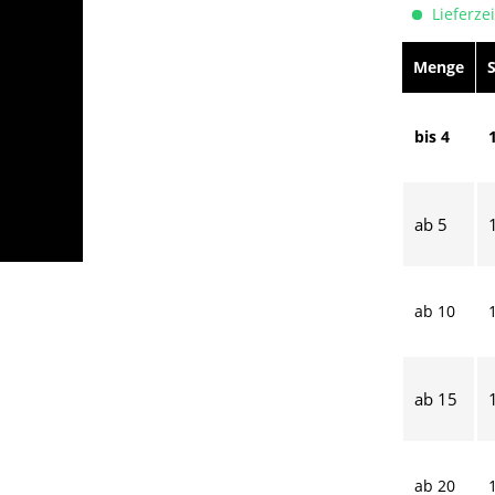
Lieferzei
Menge
bis
4
ab
5
ab
10
ab
15
ab
20