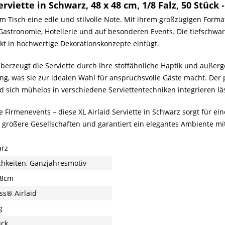
viette in Schwarz, 48 x 48 cm, 1/8 Falz, 50 Stück
m Tisch eine edle und stilvolle Note. Mit ihrem großzügigen Format
stronomie, Hotellerie und auf besonderen Events. Die tiefschwarz
kt in hochwertige Dekorationskonzepte einfügt.
überzeugt die Serviette durch ihre stoffähnliche Haptik und außerg
, was sie zur idealen Wahl für anspruchsvolle Gäste macht. Der p
d sich mühelos in verschiedene Serviettentechniken integrieren läs
e Firmenevents – diese XL Airlaid Serviette in Schwarz sorgt für ei
ür größere Gesellschaften und garantiert ein elegantes Ambiente m
rz
ichkeiten, Ganzjahresmotiv
48cm
ss® Airlaid
g
ück