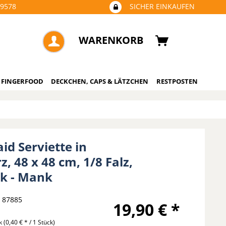
09578
SICHER EINKAUFEN
WARENKORB
 FINGERFOOD
DECKCHEN, CAPS & LÄTZCHEN
RESTPOSTEN
aid Serviette in
, 48 x 48 cm, 1/8 Falz,
ck - Mank
87885
19,90 € *
ck
(0,40 € * / 1 Stück)