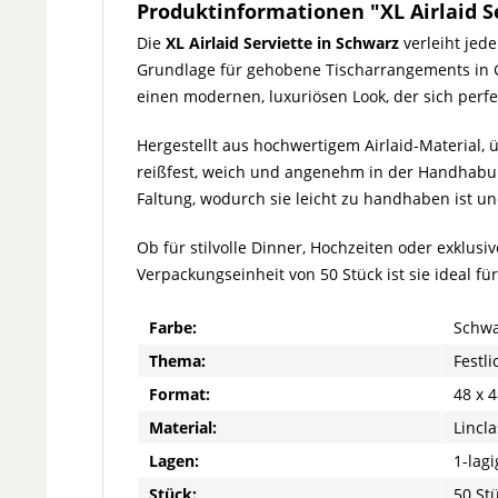
Produktinformationen "XL Airlaid Ser
Die
XL Airlaid Serviette in Schwarz
verleiht jede
Grundlage für gehobene Tischarrangements in Ga
einen modernen, luxuriösen Look, der sich perfe
Hergestellt aus hochwertigem Airlaid-Material, 
reißfest, weich und angenehm in der Handhabung
Faltung, wodurch sie leicht zu handhaben ist un
Ob für stilvolle Dinner, Hochzeiten oder exklusiv
Verpackungseinheit von 50 Stück ist sie ideal f
Farbe:
Schwa
Thema:
Festl
Format:
48 x 
Material:
Lincla
Lagen:
1-lagi
Stück:
50 St