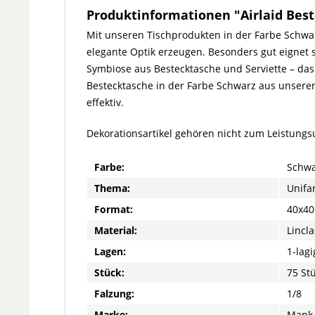
Produktinformationen "Airlaid Best
Mit unseren Tischprodukten in der Farbe Schwar
elegante Optik erzeugen. Besonders gut eignet 
Symbiose aus Bestecktasche und Serviette – das 
Bestecktasche in der Farbe Schwarz aus unsere
effektiv.
Dekorationsartikel gehören nicht zum Leistung
Farbe:
Schwa
Thema:
Unifa
Format:
40x40
Material:
Lincla
Lagen:
1-lagi
Stück:
75 St
Falzung:
1/8
Marke:
Mank