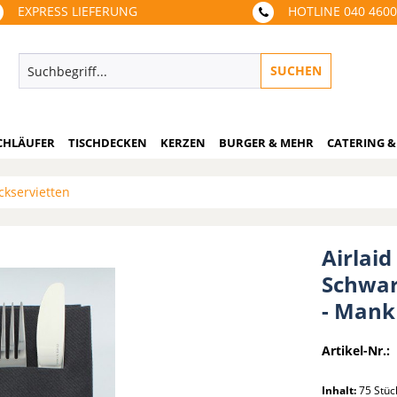
EXPRESS LIEFERUNG
HOTLINE 040 460
SUCHEN
CHLÄUFER
TISCHDECKEN
KERZEN
BURGER & MEHR
CATERING &
ckservietten
Airlaid
Schwarz
- Mank
Artikel-Nr.:
Inhalt:
75 Stü