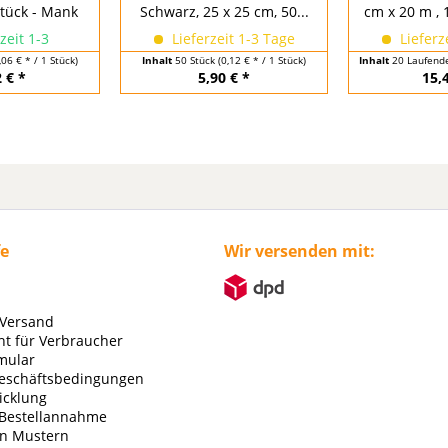
Stück - Mank
Schwarz, 25 x 25 cm, 50...
cm x 20 m , 
zeit 1-3
Lieferzeit 1-3 Tage
Lieferz
,06 € * / 1 Stück)
Inhalt
50 Stück
(0,12 € * / 1 Stück)
Inhalt
20 Laufend
 € *
5,90 € *
15,
fe
Wir versenden mit:
 Versand
ht für Verbraucher
mular
eschäftsbedingungen
icklung
 Bestellannahme
on Mustern