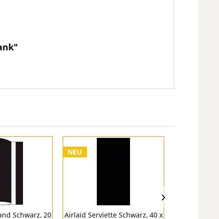
Mank"
NEU
band Schwarz, 20
Airlaid Serviette Schwarz, 40 x
Airlaid Be