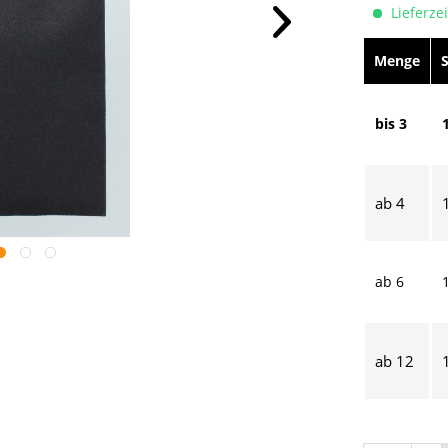
Lieferzei
Menge
bis
3
ab
4
ab
6
ab
12