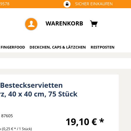
09578
SICHER EINKAUFEN
WARENKORB
 FINGERFOOD
DECKCHEN, CAPS & LÄTZCHEN
RESTPOSTEN
 Besteckservietten
, 40 x 40 cm, 75 Stück
87605
19,10 € *
ck
(0,25 € * / 1 Stück)