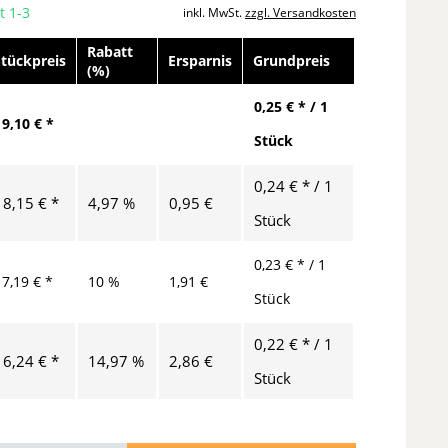
t 1-3
inkl. MwSt.
zzgl. Versandkosten
Rabatt
Stückpreis
Ersparnis
Grundpreis
(%)
0,25 € * / 1
19,10 € *
Stück
0,24 € * / 1
18,15 € *
4,97 %
0,95 €
Stück
0,23 € * / 1
17,19 € *
10 %
1,91 €
Stück
0,22 € * / 1
16,24 € *
14,97 %
2,86 €
Stück