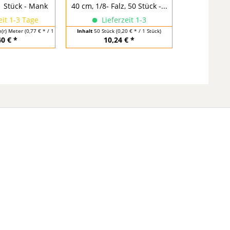
1 Stück - Mank
40 cm, 1/8- Falz, 50 Stück -...
"Pub" Schwar
eit 1-3 Tage
Lieferzeit 1-3
Liefer
e(r) Meter
(0,77 € * / 1 Laufende(r) Meter)
Inhalt
50 Stück
(0,20 € * / 1 Stück)
Inhalt
75 Stü
40 € *
10,24 € *
14