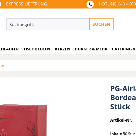
EXPRESS LIEFERUNG
HOTLINE 040 460
SUCHEN
CHLÄUFER
TISCHDECKEN
KERZEN
BURGER & MEHR
CATERING &
ux
PG-Airl
Bordea
Stück
Artikel-Nr.:
Inhalt:
50 Stü