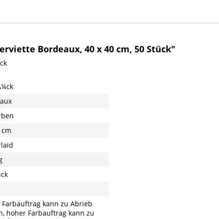
rviette Bordeaux, 40 x 40 cm, 50 Stück"
ück
Ã¼ck
aux
rben
 cm
rlaid
g
ück
 Farbauftrag kann zu Abrieb
n, hoher Farbauftrag kann zu