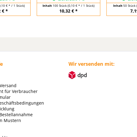
0,10 € * / 1 Stück)
Inhalt
100 Stück
(0,10 € * / 1 Stück)
Inhalt
50 Stück
 € *
10,32 € *
7,1
fe
Wir versenden mit:
 Versand
ht für Verbraucher
mular
eschäftsbedingungen
icklung
 Bestellannahme
on Mustern