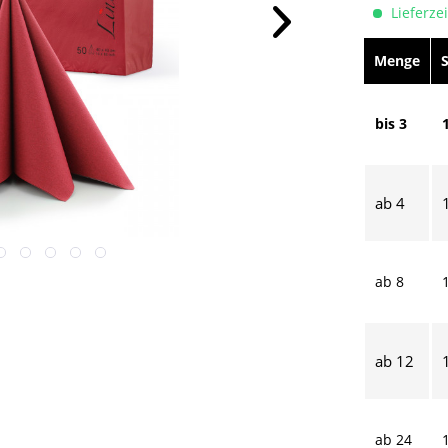
Lieferzei
Menge
bis
3
ab
4
ab
8
ab
12
ab
24