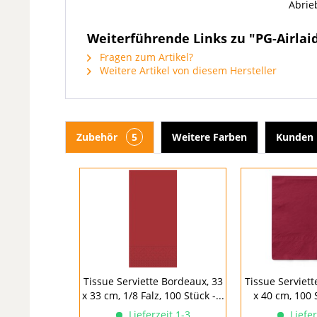
Abrie
Weiterführende Links zu "PG-Airlaid
Fragen zum Artikel?
Weitere Artikel von diesem Hersteller
Zubehör
5
Weitere Farben
Kunden 
Tissue Serviette Bordeaux, 33
Tissue Serviett
x 33 cm, 1/8 Falz, 100 Stück -...
x 40 cm, 100 
Lieferzeit 1-3
Liefer