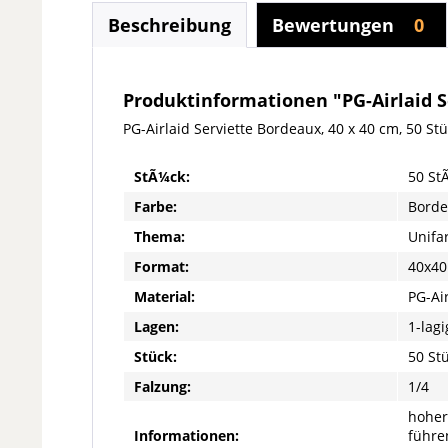
Beschreibung
Bewertungen
0
Produktinformationen "PG-Airlaid Se
PG-Airlaid Serviette Bordeaux, 40 x 40 cm, 50 St
StÃ¼ck:
50 St
Farbe:
Borde
Thema:
Unifa
Format:
40x40
Material:
PG-Ai
Lagen:
1-lagi
Stück:
50 St
Falzung:
1/4
hoher
Informationen:
führe