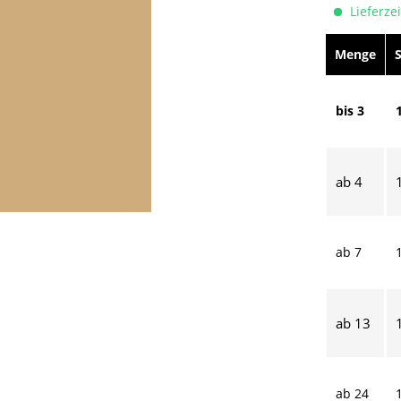
Lieferzei
Menge
bis
3
ab
4
ab
7
ab
13
ab
24