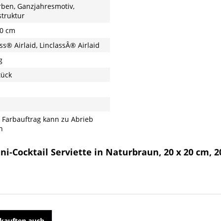
rben, Ganzjahresmotiv,
struktur
20 cm
ss® Airlaid, LinclassÂ® Airlaid
g
tück
 Farbauftrag kann zu Abrieb
n
ni-Cocktail Serviette in Naturbraun, 20 x 20 cm, 
kauften auch