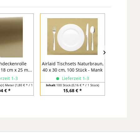
chdeckenrolle
Airlaid Tischsets Naturbraun,
Airlaid
18 cm x 25 m...
40 x 30 cm, 100 Stück - Mank
Naturbraun, 
rzeit 1-3
Lieferzeit 1-3
Lief
e(r) Meter
(1,80 € * / 1 Laufende(r) Meter)
Inhalt
100 Stück
(0,16 € * / 1 Stück)
Inhalt
20 Stü
04 € *
15,68 € *
21