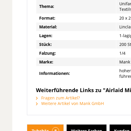
Unifa
Thema:
Textil
Format:
20 x 
Material:
Lincla
Lagen:
1-lagi
Stück:
200 S
Falzung:
1/4
Marke:
Mank
hoher
Informationen:
führe
Weiterführende Links zu "Airlaid Mi
Fragen zum Artikel?
Weitere Artikel von Mank GmbH
Zubehör
8
Weitere Farben
Kunden 