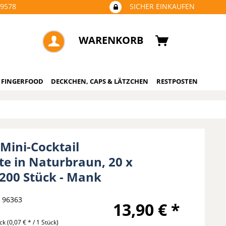
09578
SICHER EINKAUFEN
WARENKORB
 FINGERFOOD
DECKCHEN, CAPS & LÄTZCHEN
RESTPOSTEN
 Mini-Cocktail
te in Naturbraun, 20 x
 200 Stück - Mank
96363
13,90 € *
ück
(0,07 € * / 1 Stück)