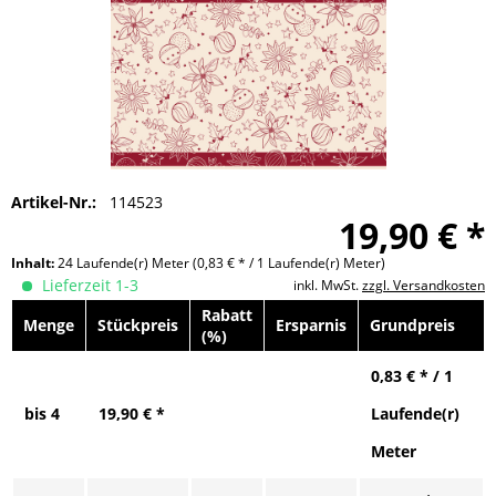
Artikel-Nr.:
114523
19,90 € *
Inhalt:
24 Laufende(r) Meter
(0,83 € * / 1 Laufende(r) Meter)
Lieferzeit 1-3
inkl. MwSt.
zzgl. Versandkosten
Rabatt
Menge
Stückpreis
Ersparnis
Grundpreis
(%)
0,83 € * / 1
bis
4
19,90 € *
Laufende(r)
Meter