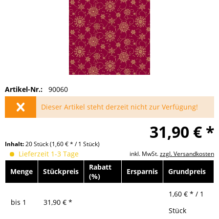
Artikel-Nr.:
90060
Dieser Artikel steht derzeit nicht zur Verfügung!
31,90 € *
Inhalt:
20 Stück
(1,60 € * / 1 Stück)
Lieferzeit 1-3 Tage
inkl. MwSt.
zzgl. Versandkosten
Rabatt
Menge
Stückpreis
Ersparnis
Grundpreis
(%)
1,60 € * / 1
bis
1
31,90 € *
Stück