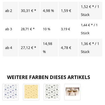
1,52 € * / 1
ab
2
30,31 € *
4,98 %
1,59 €
Stück
1,44 € * / 1
ab
3
28,71 € *
10 %
3,19 €
Stück
14,98
1,36 € * / 1
ab
4
27,12 € *
4,78 €
%
Stück
WEITERE FARBEN DIESES ARTIKELS