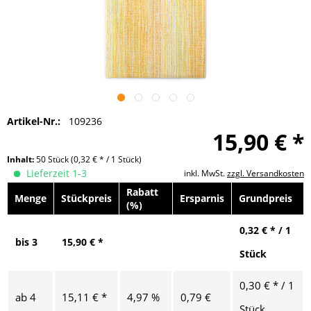
Artikel-Nr.:
109236
15,90 € *
Inhalt:
50 Stück
(0,32 € * / 1 Stück)
Lieferzeit 1-3
inkl. MwSt.
zzgl. Versandkosten
Rabatt
Menge
Stückpreis
Ersparnis
Grundpreis
(%)
0,32 € * / 1
bis
3
15,90 € *
Stück
0,30 € * / 1
ab
4
15,11 € *
4,97 %
0,79 €
Stück