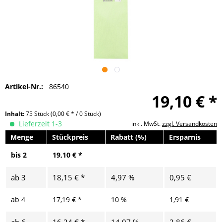
Artikel-Nr.:
86540
19,10 € *
Inhalt:
75 Stück
(0,00 € * / 0 Stück)
Lieferzeit 1-3
inkl. MwSt.
zzgl. Versandkosten
Menge
Stückpreis
Rabatt (%)
Ersparnis
bis
2
19,10 € *
ab
3
18,15 € *
4,97 %
0,95 €
ab
4
17,19 € *
10 %
1,91 €
ab
6
16,24 € *
14,97 %
2,86 €