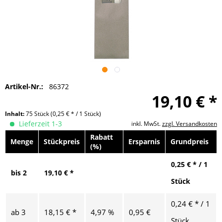
Artikel-Nr.:
86372
19,10 € *
Inhalt:
75 Stück
(0,25 € * / 1 Stück)
Lieferzeit 1-3
inkl. MwSt.
zzgl. Versandkosten
Rabatt
Menge
Stückpreis
Ersparnis
Grundpreis
(%)
0,25 € * / 1
bis
2
19,10 € *
Stück
0,24 € * / 1
ab
3
18,15 € *
4,97 %
0,95 €
Stück