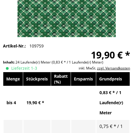
Artikel-Nr.:
109759
19,90 € *
Inhalt:
24 Laufende(r) Meter
(0,83 € * / 1 Laufende(r) Meter)
Lieferzeit 1-3
inkl. MwSt.
zzgl. Versandkosten
Rabatt
Menge
Stückpreis
Ersparnis
Grundpreis
(%)
0,83 € * / 1
bis
4
19,90 € *
Laufende(r)
Meter
0,75 € * / 1