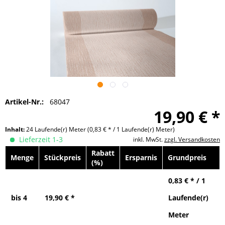
Artikel-Nr.:
68047
19,90 € *
Inhalt:
24 Laufende(r) Meter
(0,83 € * / 1 Laufende(r) Meter)
Lieferzeit 1-3
inkl. MwSt.
zzgl. Versandkosten
Rabatt
Menge
Stückpreis
Ersparnis
Grundpreis
(%)
0,83 € * / 1
bis
4
19,90 € *
Laufende(r)
Meter