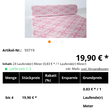
Artikel-Nr.:
93719
19,90 € *
Inhalt:
24 Laufende(r) Meter
(0,83 € * / 1 Laufende(r) Meter)
Lieferzeit 1-3
inkl. MwSt.
zzgl. Versandkosten
Rabatt
Menge
Stückpreis
Ersparnis
Grundpreis
(%)
0,83 € * / 1
bis
4
19,90 € *
Laufende(r)
Meter