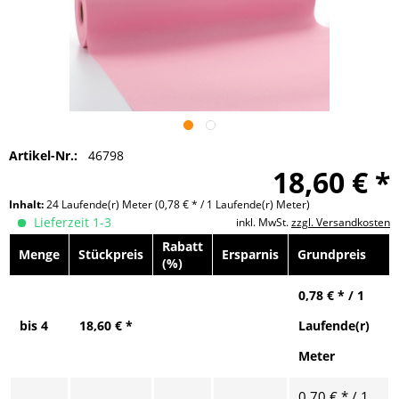
Artikel-Nr.:
46798
18,60 € *
Inhalt:
24 Laufende(r) Meter
(0,78 € * / 1 Laufende(r) Meter)
Lieferzeit 1-3
inkl. MwSt.
zzgl. Versandkosten
Rabatt
Menge
Stückpreis
Ersparnis
Grundpreis
(%)
0,78 € * / 1
bis
4
18,60 € *
Laufende(r)
Meter
0,70 € * / 1