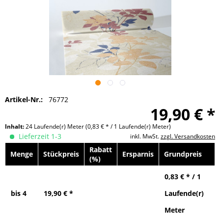
Artikel-Nr.:
76772
19,90 € *
Inhalt:
24 Laufende(r) Meter
(0,83 € * / 1 Laufende(r) Meter)
Lieferzeit 1-3
inkl. MwSt.
zzgl. Versandkosten
Rabatt
Menge
Stückpreis
Ersparnis
Grundpreis
(%)
0,83 € * / 1
bis
4
19,90 € *
Laufende(r)
Meter